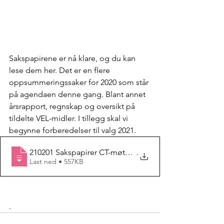
Sakspapirene er nå klare, og du kan 
lese dem her. Det er en flere 
oppsummeringssaker for 2020 som står 
på agendaen denne gang. Blant annet 
årsrapport, regnskap og oversikt på 
tildelte VEL-midler. I tillegg skal vi 
begynne forberedelser til valg 2021. 
210201 Sakspapirer CT-møte nr 1 2021_før
.
Last ned • 557KB
. 