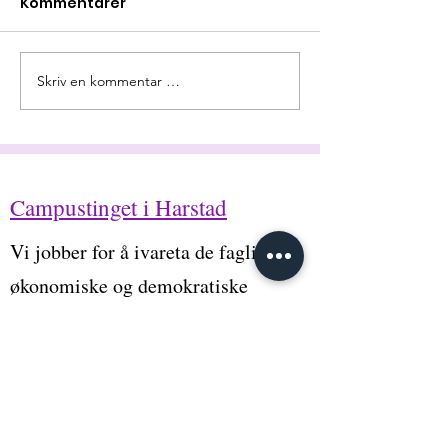
Kommentarer
Søk velferdsmidler
Skriv en kommentar …
Velkommen til
semester
Campustinget i Harstad
Vi jobber for å ivareta de faglige,
økonomiske og demokratiske
rettighetene til studenter ved
UiT i Harstad.
Snarveier
Om oss