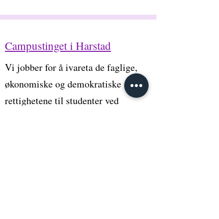
Campustinget i Harstad
Vi jobber for å ivareta de faglige,
økonomiske og demokratiske
rettighetene til studenter ved
UiT i Harstad.
Snarveier
Om oss
Nyheter
Hva gjør vi?
Søke midler