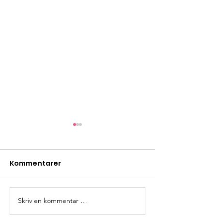
Kommentarer
Søk velferdsmidler
Skriv en kommentar …
Velkommen til
semester