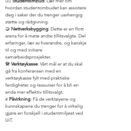
👩‍⚖️ 
Studentombud
: Lær mer om 
hvordan studentombudet kan assistere 
deg i saker der du trenger uavhengig 
støtte og rådgivning.
🤝 
Nettverksbygging
: Dette er en flott 
arena for å møte andre tillitsvalgte. Del 
erfaringer, lær av hverandre, og kanskje 
til og med initiere 
samarbeidsprosjekter.
🛠️ 
Verktøykasse
: Vårt mål er at du skal 
gå fra konferansen med en 
verktøykasse fylt med praktiske 
ferdigheter og ressurser for å bli en 
enda mer effektiv tillitsvalgt.
✊ 
Påvirkning
: Få de verktøyene og 
kunnskapene du trenger for å virkelig 
gjøre en forskjell i studentmiljøet ved 
UiT.