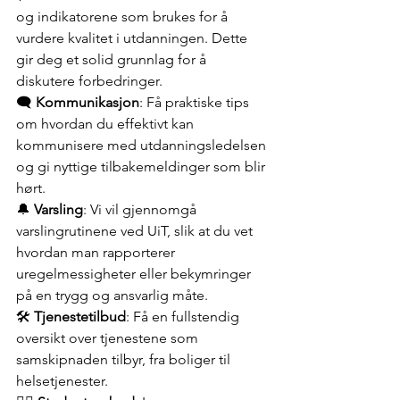
og indikatorene som brukes for å 
vurdere kvalitet i utdanningen. Dette 
gir deg et solid grunnlag for å 
diskutere forbedringer.
🗨️ 
Kommunikasjon
: Få praktiske tips 
om hvordan du effektivt kan 
kommunisere med utdanningsledelsen 
og gi nyttige tilbakemeldinger som blir 
hørt.
🔔 
Varsling
: Vi vil gjennomgå 
varslingrutinene ved UiT, slik at du vet 
hvordan man rapporterer 
uregelmessigheter eller bekymringer 
på en trygg og ansvarlig måte.
🛠️ 
Tjenestetilbud
: Få en fullstendig 
oversikt over tjenestene som 
samskipnaden tilbyr, fra boliger til 
helsetjenester.