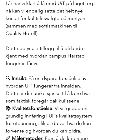
I år har vi klart å få med UiT på laget, og 
nå kan vi endelig sette det helt nye 
kurset for kulltillitsvalgte på menyen 
(sammen med softismaskinen til 
Quality Hotell) 
Dette betyr at i tillegg til å bli bedre 
kjent med hvordan campus Harstad 
fungerer, får vi:
🔍 
Innsikt
: Få en dypere forståelse av 
hvordan UiT fungerer fra innsiden. 
Dette er din unike sjanse til å lære hva 
som faktisk foregår bak kulissene.
📚 
Kvalitetsforståelse
: Vi vil gi deg en 
grundig innføring i UiTs kvalitetssystem 
for utdanning, slik at du vet hva du kan 
forvente og hvordan du kan bidra.
📏 
Målemetoder
: Forstå de kriteriene 