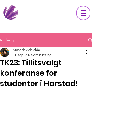
Innlegg
Amanda Adelaide
11. sep. 2023
2 min lesing
TK23: Tillitsvalgt
konferanse for
studenter i Harstad!